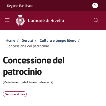
Salta al contenuto principale
Skip to footer content
Regione Basilicata
Comune di Rivello
Briciole di pane
Home
/
Servizi
/
Cultura e tempo libero
/
Concessione del patrocinio
Concessione del
patrocinio
(Regolamento dell'Amministrazione)
Servizio attivo