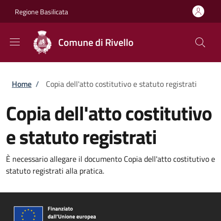
Salta al contenuto principale
Skip to footer content
Regione Basilicata
Comune di Rivello
Briciole di pane
Home
/
Copia dell'atto costitutivo e statuto registrati
Copia dell'atto costitutivo
e statuto registrati
È necessario allegare il documento Copia dell'atto costitutivo e
statuto registrati alla pratica.