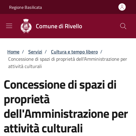
Salta al contenuto principale
Skip to footer content
Regione Basilicata
Comune di Rivello
Briciole di pane
Home
/
Servizi
/
Cultura e tempo libero
/
Concessione di spazi di proprietà dell'Amministrazione per
attività culturali
Concessione di spazi di
proprietà
dell'Amministrazione per
attività culturali