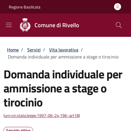
Salta al contenuto principale
Skip to footer content
Regione Basilicata
Comune di Rivello
Briciole di pane
Home
/
Servizi
/
Vita lavorativa
/
Domanda individuale per ammissione a stage o tirocinio
Domanda individuale per
ammissione a stage o
tirocinio
(
urn:nir:stato:legge:1997-06-24;196~art18
)
Servizio attivo