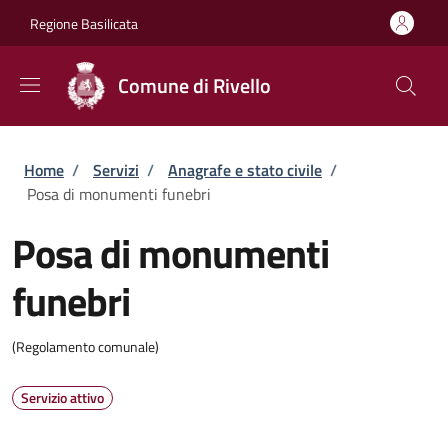
Salta al contenuto principale
Skip to footer content
Regione Basilicata
Comune di Rivello
Briciole di pane
Home
/
Servizi
/
Anagrafe e stato civile
/
Posa di monumenti funebri
Posa di monumenti
funebri
(Regolamento comunale)
Servizio attivo