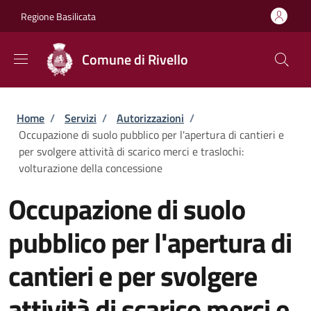
Salta al contenuto principale
Skip to footer content
Regione Basilicata
Comune di Rivello
Briciole di pane
Home
/
Servizi
/
Autorizzazioni
/
Occupazione di suolo pubblico per l'apertura di cantieri e
per svolgere attività di scarico merci e traslochi:
volturazione della concessione
Occupazione di suolo
pubblico per l'apertura di
cantieri e per svolgere
attività di scarico merci e