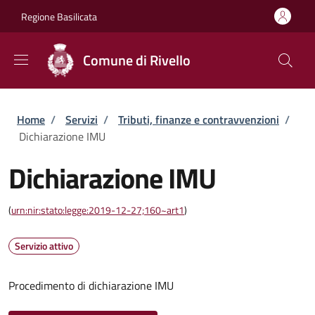
Salta al contenuto principale
Skip to footer content
Regione Basilicata
Comune di Rivello
Briciole di pane
Home
/
Servizi
/
Tributi, finanze e contravvenzioni
/
Dichiarazione IMU
Dichiarazione IMU
(
urn:nir:stato:legge:2019-12-27;160~art1
)
Servizio attivo
Procedimento di dichiarazione IMU