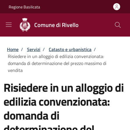
Salta al contenuto principale
Skip to footer content
Regione Basilicata
Comune di Rivello
Briciole di pane
Home
/
Servizi
/
Catasto e urbanistica
/
Risiedere in un alloggio di edilizia convenzionata:
domanda di determinazione del prezzo massimo di
vendita
Risiedere in un alloggio di
edilizia convenzionata:
domanda di
determinazione del