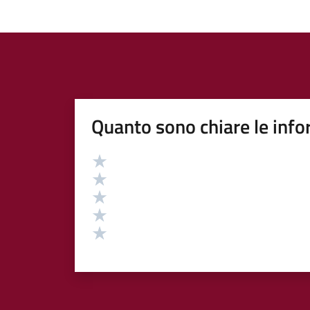
Quanto sono chiare le info
Valutazione
Valuta 5 stelle su 5
Valuta 4 stelle su 5
Valuta 3 stelle su 5
Valuta 2 stelle su 5
Valuta 1 stelle su 5