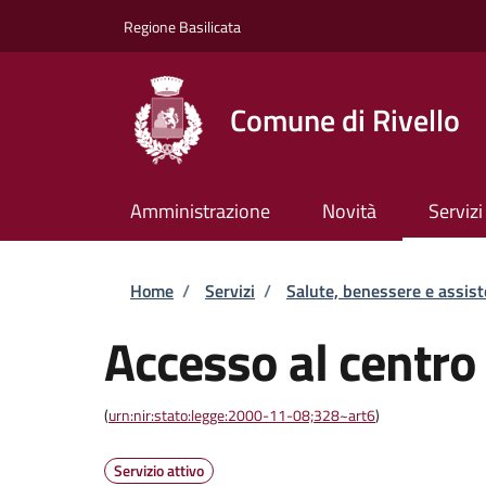
Salta al contenuto principale
Skip to footer content
Regione Basilicata
Comune di Rivello
Amministrazione
Novità
Servizi
Briciole di pane
Home
/
Servizi
/
Salute, benessere e assis
Accesso al centro 
(
urn:nir:stato:legge:2000-11-08;328~art6
)
Servizio attivo