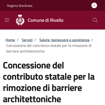
Salta al contenuto principale
Skip to footer content
Regione Basilicata
Comune di Rivello
Briciole di pane
Home
/
Servizi
/
Salute, benessere e assistenza
/
Concessione del contributo statale per la rimozione di
barriere architettoniche
Concessione del
contributo statale per la
rimozione di barriere
architettoniche