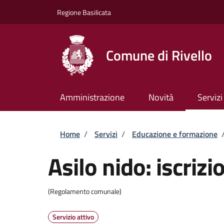
Salta al contenuto principale
Skip to footer content
Regione Basilicata
Comune di Rivello
Amministrazione
Novità
Servizi
Briciole di pane
Home
/
Servizi
/
Educazione e formazione
Asilo nido: iscrizi
(Regolamento comunale)
Servizio attivo