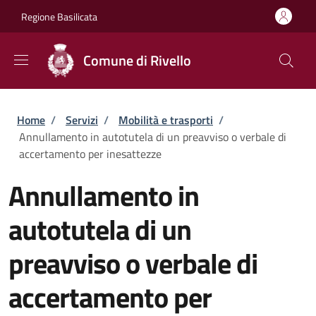
Salta al contenuto principale
Skip to footer content
Regione Basilicata
Comune di Rivello
Briciole di pane
Home
/
Servizi
/
Mobilità e trasporti
/
Annullamento in autotutela di un preavviso o verbale di
accertamento per inesattezze
Annullamento in
autotutela di un
preavviso o verbale di
accertamento per