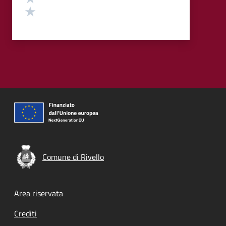
Valuta 1 stelle su 5
Comune di Rivello
Footer menu
Area riservata
Crediti