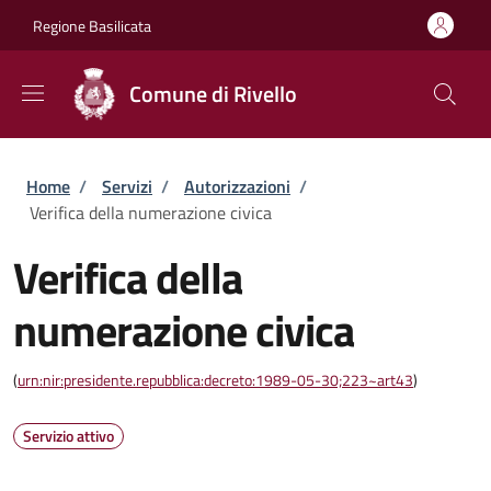
Salta al contenuto principale
Skip to footer content
Regione Basilicata
Comune di Rivello
Briciole di pane
Home
/
Servizi
/
Autorizzazioni
/
Verifica della numerazione civica
Verifica della
numerazione civica
(
urn:nir:presidente.repubblica:decreto:1989-05-30;223~art43
)
Servizio attivo