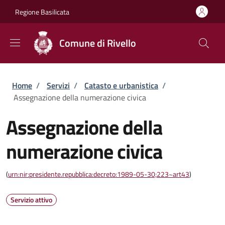
Salta al contenuto principale
Skip to footer content
Regione Basilicata
Comune di Rivello
Briciole di pane
Home
/
Servizi
/
Catasto e urbanistica
/
Assegnazione della numerazione civica
Assegnazione della
numerazione civica
(
urn:nir:presidente.repubblica:decreto:1989-05-30;223~art43
)
Servizio attivo