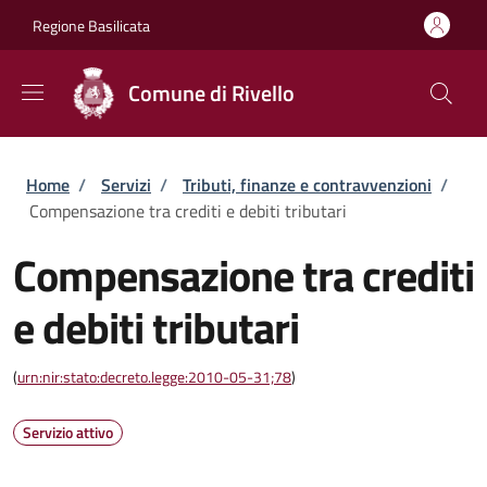
Salta al contenuto principale
Skip to footer content
Regione Basilicata
Comune di Rivello
Briciole di pane
Home
/
Servizi
/
Tributi, finanze e contravvenzioni
/
Compensazione tra crediti e debiti tributari
Compensazione tra crediti
e debiti tributari
(
urn:nir:stato:decreto.legge:2010-05-31;78
)
Servizio attivo