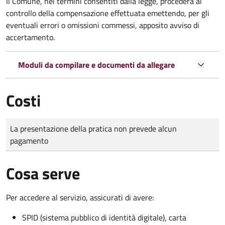
Il Comune, nei termini consentiti dalla legge, procederà al
controllo della compensazione effettuata emettendo, per gli
eventuali errori o omissioni commessi, apposito avviso di
accertamento.
Moduli da compilare e documenti da allegare
Costi
Tipo di pagamento
Importo
La presentazione della pratica non prevede alcun
pagamento
Cosa serve
Per accedere al servizio, assicurati di avere:
SPID (sistema pubblico di identità digitale), carta