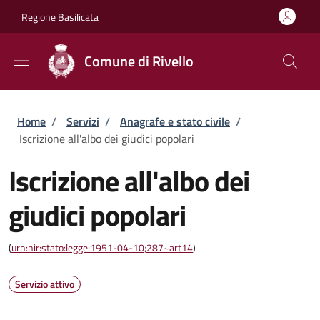
Salta al contenuto principale
Skip to footer content
Regione Basilicata
Comune di Rivello
Briciole di pane
Home
/
Servizi
/
Anagrafe e stato civile
/
Iscrizione all'albo dei giudici popolari
Iscrizione all'albo dei
giudici popolari
(
urn:nir:stato:legge:1951-04-10;287~art14
)
Servizio attivo