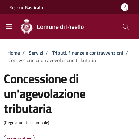
Salta al contenuto principale
Skip to footer content
Regione Basilicata
Comune di Rivello
Briciole di pane
Home
/
Servizi
/
Tributi, finanze e contravvenzioni
/
Concessione di un'agevolazione tributaria
Concessione di
un'agevolazione
tributaria
(Regolamento comunale)
Servizio attivo