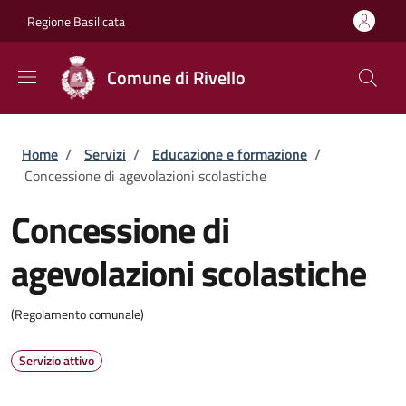
Salta al contenuto principale
Skip to footer content
Regione Basilicata
Comune di Rivello
Briciole di pane
Home
/
Servizi
/
Educazione e formazione
/
Concessione di agevolazioni scolastiche
Concessione di
agevolazioni scolastiche
(Regolamento comunale)
Servizio attivo