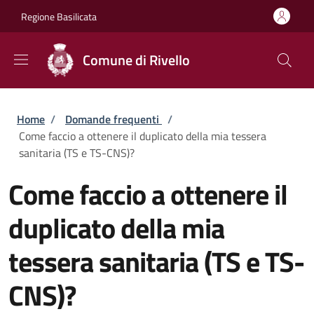
Salta al contenuto principale
Skip to footer content
Regione Basilicata
Comune di Rivello
Briciole di pane
Home
/
Domande frequenti
/
Come faccio a ottenere il duplicato della mia tessera
sanitaria (TS e TS-CNS)?
Come faccio a ottenere il
duplicato della mia
tessera sanitaria (TS e TS-
CNS)?