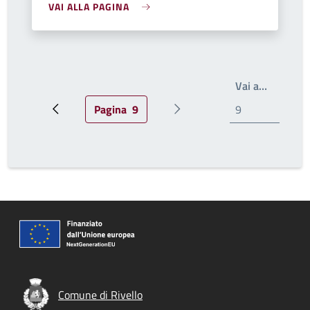
VAI ALLA PAGINA
Scrivi il
Vai a…
Pagina
9
Pagina precedente
Pagina attuale
Pagina successiva
Comune di Rivello